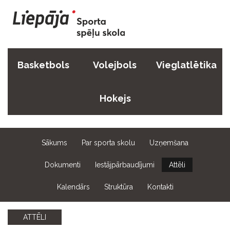
Basketbols
Volejbols
Vieglatlētika
Hokejs
Sākums
Par sporta skolu
Uzņemšana
Dokumenti
Iestājpārbaudījumi
Attēli
Kalendārs
Struktūra
Kontakti
ATTĒLI