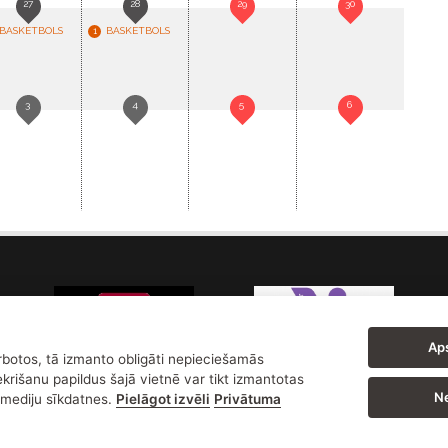
27
28
29
30
BASKETBOLS
BASKETBOLS
1
3
4
5
6
Aps
arbotos, tā izmanto obligāti nepieciešamās
ekrišanu papildus šajā vietnē var tikt izmantotas
Ne
o mediju sīkdatnes.
Pielāgot izvēli
Privātuma
Brīvības ielā 55, Liepāja, LV-3401 | Tālrunis: 634 27473 | E-pasts: lsss@l