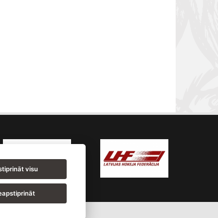
tiprināt visu
apstiprināt
iepaja.lv