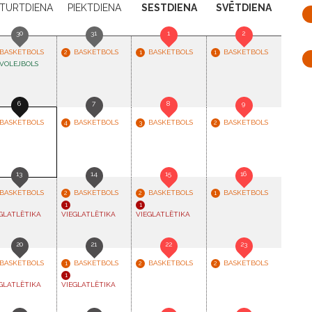
TURTDIENA
P
IEKTDIENA
S
ESTDIENA
S
VĒTDIENA
30
31
1
2
BASKETBOLS
BASKETBOLS
BASKETBOLS
BASKETBOLS
2
1
1
VOLEJBOLS
6
7
8
9
BASKETBOLS
BASKETBOLS
BASKETBOLS
BASKETBOLS
4
3
2
13
14
15
16
BASKETBOLS
BASKETBOLS
BASKETBOLS
BASKETBOLS
2
2
1
1
1
GLATLĒTIKA
VIEGLATLĒTIKA
VIEGLATLĒTIKA
20
21
22
23
BASKETBOLS
BASKETBOLS
BASKETBOLS
BASKETBOLS
1
2
2
1
GLATLĒTIKA
VIEGLATLĒTIKA