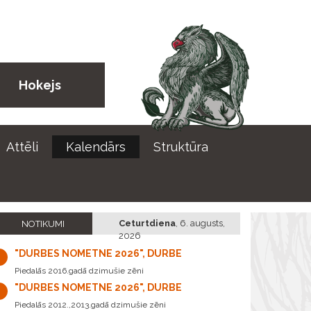
Hokejs
Attēli
Kalendārs
Struktūra
Ceturtdiena
,
6. augusts,
NOTIKUMI
2026
"DURBES NOMETNE 2026", DURBE
Piedalās 2016.gadā dzimušie zēni
"DURBES NOMETNE 2026", DURBE
Piedalās 2012.,2013.gadā dzimušie zēni