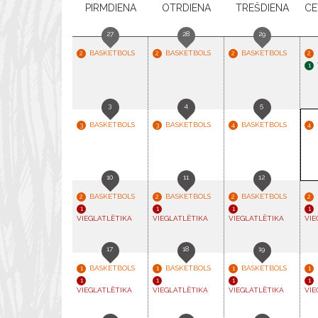
P
IRMDIENA
O
TRDIENA
T
REŠDIENA
C
E
27
28
29
BASKETBOLS
BASKETBOLS
BASKETBOLS
2
2
2
2
1
3
4
5
BASKETBOLS
BASKETBOLS
BASKETBOLS
3
3
4
4
10
11
12
BASKETBOLS
BASKETBOLS
BASKETBOLS
2
2
2
2
1
1
1
1
VIEGLATLĒTIKA
VIEGLATLĒTIKA
VIEGLATLĒTIKA
VIE
17
18
19
BASKETBOLS
BASKETBOLS
BASKETBOLS
1
1
1
1
1
1
1
1
VIEGLATLĒTIKA
VIEGLATLĒTIKA
VIEGLATLĒTIKA
VIE