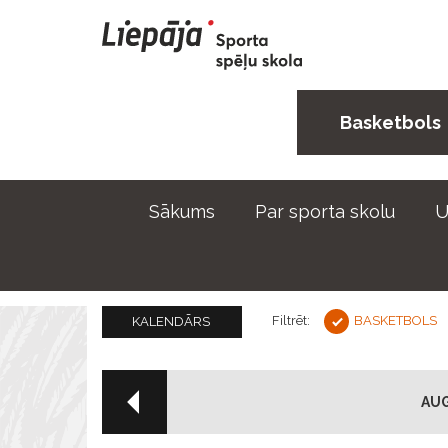
Basketbols
Sākums
Par sporta skolu
U
Filtrēt:
BASKETBOLS
KALENDĀRS
AUG