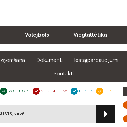
Volejbols
Vieglatlētika
zņemšana
Dokumenti
Iestājpārbaudījumi
Kontakti
VOLEJBOLS
VIEGLATLĒTIKA
HOKEJS
CITS
USTS, 2026