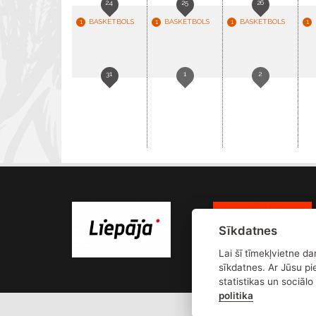
24
25
26
BASKETBOLS
BASKETBOLS
BASKETBOLS
1
1
1
1
31
1
2
Sīkdatnes
Lai šī tīmekļvietne d
sīkdatnes. Ar Jūsu pi
statistikas un sociāl
politika
Adrese: 