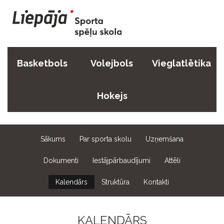
Basketbols
Volejbols
Vieglatlētika
Hokejs
Sākums
Par sporta skolu
Uzņemšana
Dokumenti
Iestājpārbaudījumi
Attēli
Kalendārs
Struktūra
Kontakti
KALENDĀRS