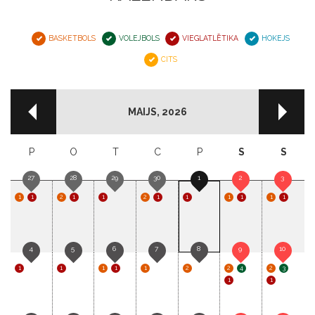
MAIJS, 2026
BASKETBOLS
VOLEJBOLS
VIEGLATLĒTIKA
P
O
T
C
P
S
S
CITS
27
28
29
30
1
2
3
1
1
2
1
1
2
1
1
1
1
1
1
4
5
6
7
8
9
10
1
1
1
1
1
2
2
4
2
3
1
1