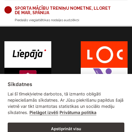
SPORTA MĀCĪBU TRENIŅU NOMETNE, LLORET
DE MAR, SPĀNIJA
Piedalās vieglatlētikas nodaļas audzēkņi
Sīkdatnes
Lai šī tīmekļvietne darbotos, tā izmanto obligāti
nepieciešamās sīkdatnes. Ar Jūsu piekrišanu papildus šajā
vietnē var tikt izmantotas statistikas un sociālo mediju
sīkdatnes.
Pielāgot izvēli
Privātuma politika
Apstiprināt visu