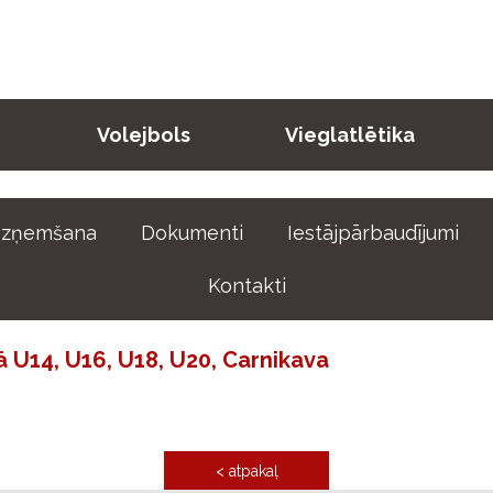
Volejbols
Vieglatlētika
zņemšana
Dokumenti
Iestājpārbaudījumi
Kontakti
ā U14, U16, U18, U20, Carnikava
< atpakaļ