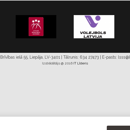
Brīvības ielā 55, Liepāja, LV-3401 | Tālrunis: 634 27473 | E-pasts: lsss@l
Izstrādātājs @ 2016
IT Līderis