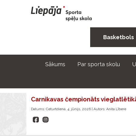
Basketbols
Sākums
Par sporta skolu
U
Carnikavas čempionāts vieglatlētik
Datums: Ceturtdiena, 4. jūnijs, 2026 | Autors: Anita Lībere