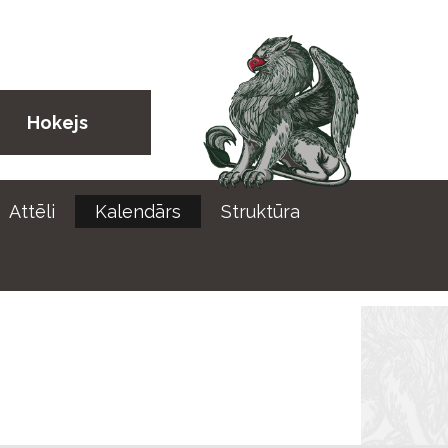
Hokejs
Attēli
Kalendārs
Struktūra